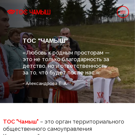
ТОС "ЧАМЫШ"
«Любовь к родным просторам — 
это не только благодарность за 
детство, но и ответственность 
за то, что будет после нас.»
- Александрова Е. А.
ТОС "Чамыш"
– это орган территориального 
общественного самоуправления 