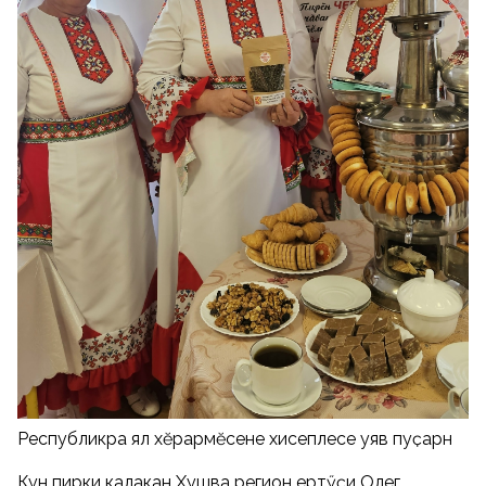
Республикӑра ял хӗрарӑмӗсене хисеплесе уяв пуҫарнӑ
Кун пирки калакан Хушӑва регион ертӳҫи Олег