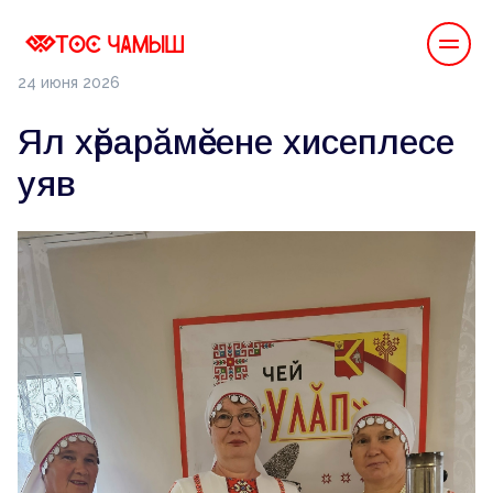
24 июня 2026
Ял хӗрарӑмӗсене хисеплесе
уяв