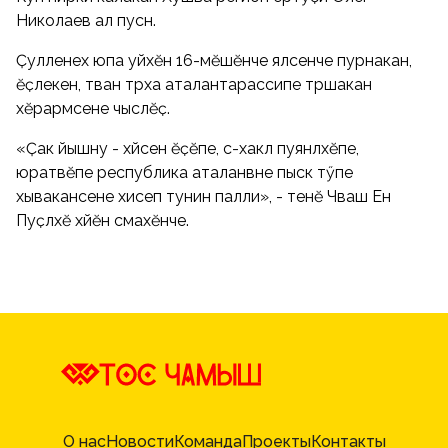
Николаев алӑ пуснӑ.
Ҫулленех юпа уйӑхӗн 16-мӗшӗнче ялсенче пурӑнакан,
ӗҫлекен, тӑван тӑрӑха аталантарассипе тӑрӑшакан
хӗрарӑмсене чыслӗҫ.
«Ҫак йышӑну - хӑйсен ӗҫӗпе, ӑс-хакӑл пуянлӑхӗпе,
юратӑвӗпе республика аталанӑвне пысӑк тӳпе
хывакансене хисеп тунин палли», - тенӗ Чӑваш Ен
Пуҫлӑхӗ хӑйӗн сӑмахӗнче.
О нас
Новости
Команда
Проекты
Контакты