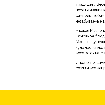
традициях! Весё
перетягивание 
символы любимо
незабываемые в
А какая Маслен
Основное блюдо
Масленицу нужно
куда частенько
веселятся на Ма
И, конечно, са
сожгли все непр