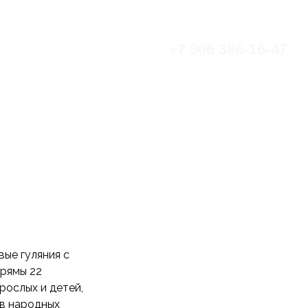
+7 906 386-16-47
кты
Контакты
Поддержать
ые гуляния с
прямы 22
ослых и детей,
 в народных