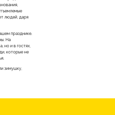
внования,
еотъемлемые
т людей, даря
ашем празднике.
ы. На
 но и в гостях,
ди, которые не
я.
ли зимушку,