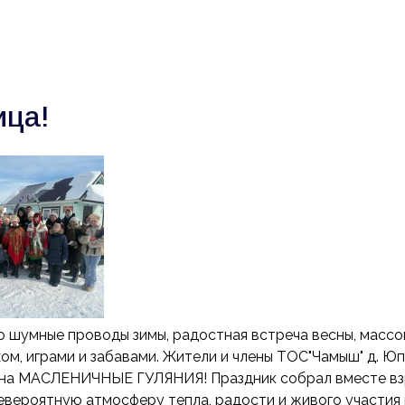
О нас
Новости
Команда
Прое
ица!
о шумные проводы зимы, радостная встреча весны, массов
хом, играми и забавами. Жители и члены ТОС"Чамыш" д. Ю
на МАСЛЕНИЧНЫЕ ГУЛЯНИЯ! Праздник собрал вместе взр
евероятную атмосферу тепла, радости и живого участия