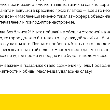
лые песни, зажигательные танцы, катание на санках, соре
каната и девушки в красивых, ярких платках — всё это н
й всеми Масленицы! Именно такая атмосфера объединяе
печатления и приподнятое настроение.
ица без блинов?! И этот обычай не обошли стороной на н
, которое должно быть на столе у каждой хозяйки – блин
 кушать много. Принято пробовать блины не только дома,
 приглашают на этой неделе. Народ утверждал, что те лю
сленицу, год проживут бедно и не будет в их доме весель
мым важным в празднике стало сожжение чучела. Проводи
иятности и обиды. Масленица удалась на славу!