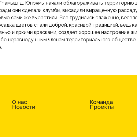
"Чамыш' д. Юпрямы начали облагораживать территорию 
грады они сделали клумбы, высадили выращенную рассаду
вью сами же вырастили. Все трудились слаженно, весело
осадка цветов стали доброй, красивой традицией, ведь к
знью и яркими красками, создает хорошее настроение жи
ибо неравнодушным членам территориального обществе
.
О нас
Команда
Новости
Проекты