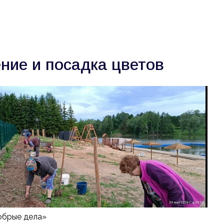
О нас
Новости
Команда
Прое
ние и посадка цветов
обрые дела»