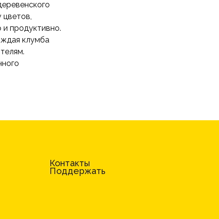
деревенского
 цветов,
 и продуктивно.
аждая клумба
телям.
нного
Контакты
Поддержать