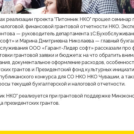
ках реализации проекта "Питомник НКО" прошел семинар 
 налоговой, финансовой грантовой отчетности НКО. Экс
онтова — руководитель департамента 1С:Бухобслужива
софт» и Марина Дмитриевна Николаева — главный бухга
бслуживания ООО «Гарант-Лидер софт» рассказали про 
товки грантовой заявки и бюджета: на что обратить вним
ания, документальное оформление расходов, особенност
ских грантов и Президентский фонд культурных инициати
публиканского конкурса для СО НКО НКО Чувашии, а так
росы текущей бухгалтерской и налоговой отчетности.
ик НКО" реализуется при грантовой поддержке Минэкон
а президентских грантов.