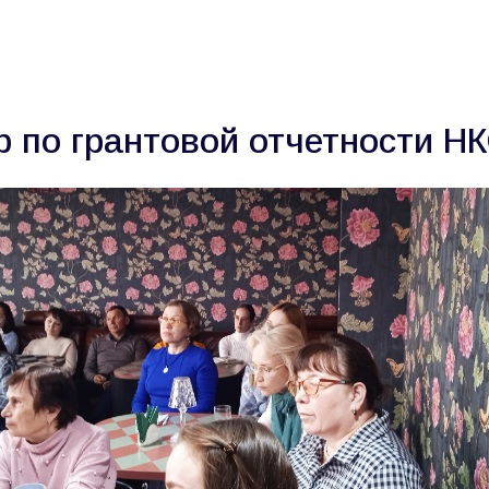
О нас
Новости
Команда
Прое
 по грантовой отчетности Н