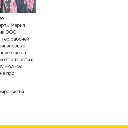
по
перты Мария
ния ООО
лтер рабочей
финансовые
ание еще на
и отчетности в
в, нюансы
же про
омразвития