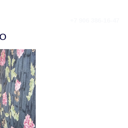
+7 906 386-16-47
кты
Контакты
Поддержать
КО